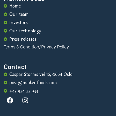
Home
Our team
Investors
Our technology
Press releases
Terms & Condition
/
Privacy Policy
Contact
Caspar Storms vei 16, 0664 Oslo
post@maikenfoods.com
+47 924 22 933
F
I
a
n
c
s